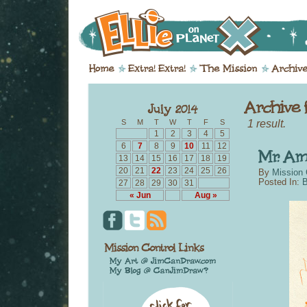
1 result.
S
M
T
W
T
F
S
1
2
3
4
5
6
7
8
9
10
11
12
13
14
15
16
17
18
19
20
21
22
23
24
25
26
By
Mission 
Posted In:
B
27
28
29
30
31
« Jun
Aug »